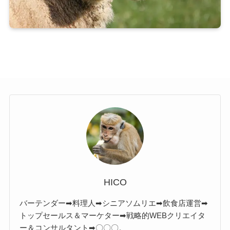
HICO
バーテンダー➡料理人➡シニアソムリエ➡飲食店運営➡
トップセールス＆マーケター➡戦略的WEBクリエイタ
ー＆コンサルタント➡〇〇〇。