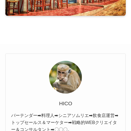
HICO
バーテンダー➡料理人➡シニアソムリエ➡飲食店運営➡
トップセールス＆マーケター➡戦略的WEBクリエイタ
ー＆コンサルタント➡〇〇〇。