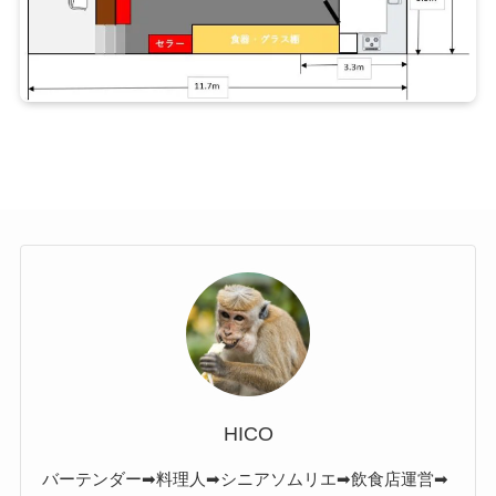
HICO
バーテンダー➡料理人➡シニアソムリエ➡飲食店運営➡