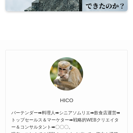
HICO
バーテンダー➡料理人➡シニアソムリエ➡飲食店運営➡
トップセールス＆マーケター➡戦略的WEBクリエイタ
ー＆コンサルタント➡〇〇〇。