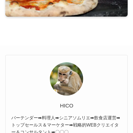
HICO
バーテンダー➡料理人➡シニアソムリエ➡飲食店運営➡
トップセールス＆マーケター➡戦略的WEBクリエイタ
ー＆コンサルタント➡〇〇〇。