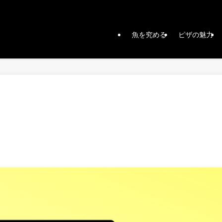
魚を究める
ピザの魅力