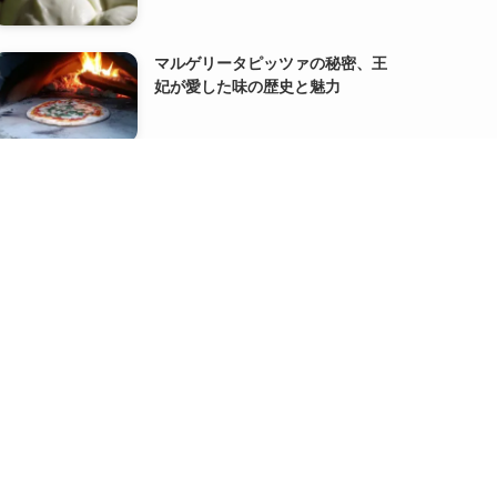
マルゲリータピッツァの秘密、王
妃が愛した味の歴史と魅力
代表の【書籍出版】と【サイト分
割】のお知らせ
『FACT FULNESS』オーラ・ロス
リング、アンナ・ロスリング・ロ
ンランド著