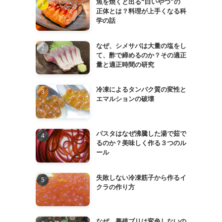
魚を焼くと出る“白いやつ”の
正体とは？料理が上手くなる科
学の話
なぜ、シメサバは大量の塩をし
て、酢で締めるのか？その適正
量と適正時間の研究
冷凍によるタンパク質の変性と
エマルションの破壊
パスタはなぜ沸騰した湯で茹で
るのか？美味しく作る３つのル
ール
失敗しない冷凍筋子から作るイ
クラの作り方
なぜ、養殖ブリは変色しないの