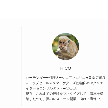
HICO
バーテンダー➡料理人➡シニアソムリエ➡飲食店運営
➡トップセールス＆マーケター➡戦略的WEBクリエ
イター＆コンサルタント➡〇〇〇。
現在、これまでの経験をマネタイズして、資本を構
築したのち、夢のレストラン開業に向けて邁進中。