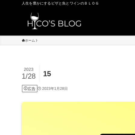
人生を豊かにするピザと魚とワインのＢＬＯＧ
ホーム
2023
15
1/28
広告
2023年1月28日