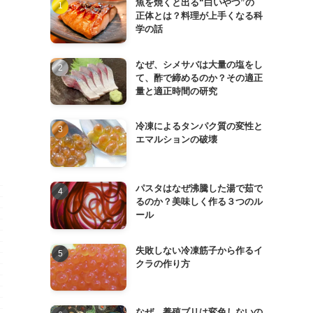
魚を焼くと出る“白いやつ”の
正体とは？料理が上手くなる科
学の話
なぜ、シメサバは大量の塩をし
て、酢で締めるのか？その適正
量と適正時間の研究
冷凍によるタンパク質の変性と
エマルションの破壊
パスタはなぜ沸騰した湯で茹で
るのか？美味しく作る３つのル
ール
失敗しない冷凍筋子から作るイ
クラの作り方
なぜ、養殖ブリは変色しないの