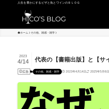
人生を豊かにするピザと魚とワインのＢＬＯＧ
ホーム
その他、雑感・雑学
2023
代表の【書籍出版】と【サ
4/14
広告
2023年4月14日
2025年5月6
その他、雑感・雑学