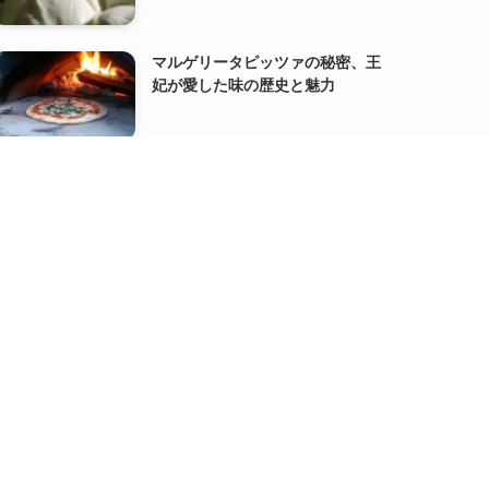
マルゲリータピッツァの秘密、王
妃が愛した味の歴史と魅力
代表の【書籍出版】と【サイト分
割】のお知らせ
『FACT FULNESS』オーラ・ロス
リング、アンナ・ロスリング・ロ
ンランド著