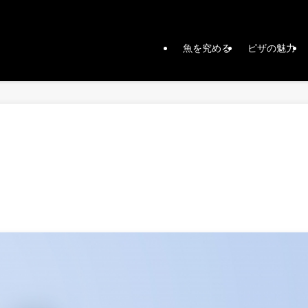
魚を究める
ピザの魅力