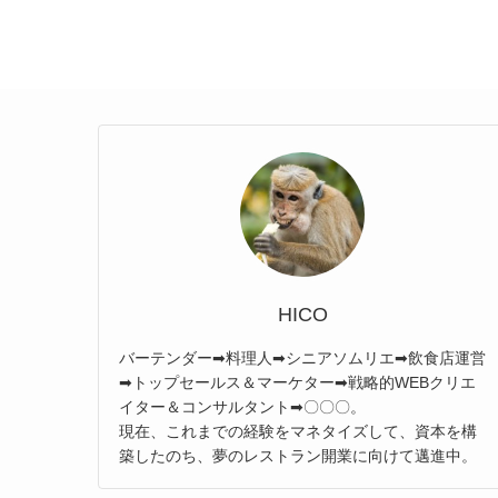
HICO
バーテンダー➡料理人➡シニアソムリエ➡飲食店運営
➡トップセールス＆マーケター➡戦略的WEBクリエ
イター＆コンサルタント➡〇〇〇。
現在、これまでの経験をマネタイズして、資本を構
築したのち、夢のレストラン開業に向けて邁進中。