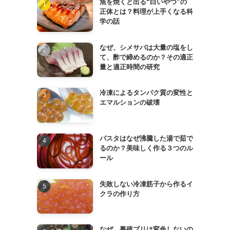
魚を焼くと出る“白いやつ”の
正体とは？料理が上手くなる科
学の話
なぜ、シメサバは大量の塩をし
て、酢で締めるのか？その適正
量と適正時間の研究
冷凍によるタンパク質の変性と
エマルションの破壊
パスタはなぜ沸騰した湯で茹で
るのか？美味しく作る３つのル
ール
失敗しない冷凍筋子から作るイ
クラの作り方
なぜ、養殖ブリは変色しないの