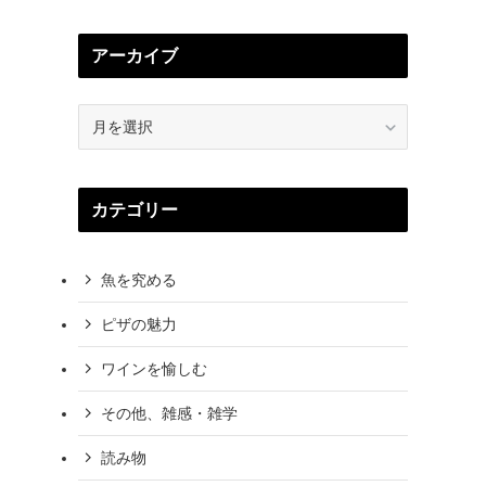
アーカイブ
ア
ー
カ
イ
カテゴリー
ブ
魚を究める
ピザの魅力
ワインを愉しむ
その他、雑感・雑学
読み物