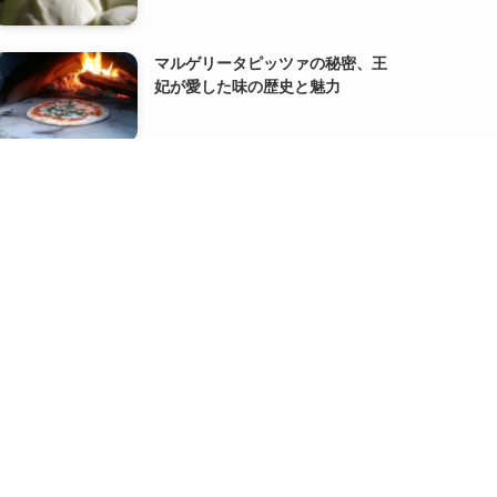
マルゲリータピッツァの秘密、王
妃が愛した味の歴史と魅力
代表の【書籍出版】と【サイト分
割】のお知らせ
『FACT FULNESS』オーラ・ロス
リング、アンナ・ロスリング・ロ
ンランド著