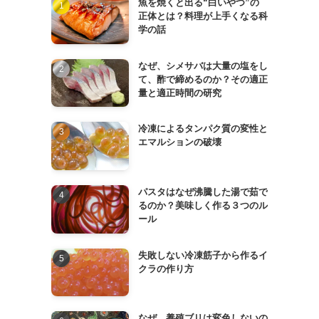
魚を焼くと出る“白いやつ”の
正体とは？料理が上手くなる科
学の話
なぜ、シメサバは大量の塩をし
て、酢で締めるのか？その適正
量と適正時間の研究
冷凍によるタンパク質の変性と
エマルションの破壊
パスタはなぜ沸騰した湯で茹で
るのか？美味しく作る３つのル
ール
失敗しない冷凍筋子から作るイ
クラの作り方
なぜ、養殖ブリは変色しないの