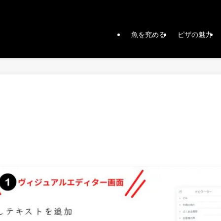
魚を究める
ピザの魅力