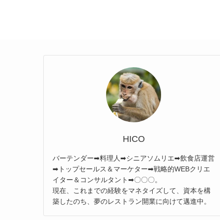
HICO
バーテンダー➡料理人➡シニアソムリエ➡飲食店運営
➡トップセールス＆マーケター➡戦略的WEBクリエ
イター＆コンサルタント➡〇〇〇。
現在、これまでの経験をマネタイズして、資本を構
築したのち、夢のレストラン開業に向けて邁進中。