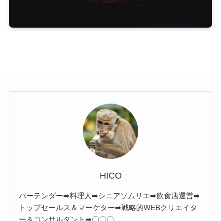
HICO
バーテンダー➡料理人➡シニアソムリエ➡飲食店運営➡
トップセールス＆マーケター➡戦略的WEBクリエイタ
ー＆コンサルタント➡〇〇〇。