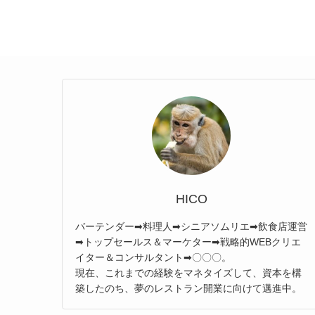
HICO
バーテンダー➡料理人➡シニアソムリエ➡飲食店運営
➡トップセールス＆マーケター➡戦略的WEBクリエ
イター＆コンサルタント➡〇〇〇。
現在、これまでの経験をマネタイズして、資本を構
築したのち、夢のレストラン開業に向けて邁進中。