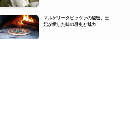
マルゲリータピッツァの秘密、王
妃が愛した味の歴史と魅力
代表の【書籍出版】と【サイト分
割】のお知らせ
『FACT FULNESS』オーラ・ロス
リング、アンナ・ロスリング・ロ
ンランド著