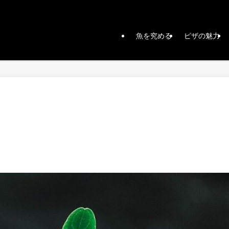
魚を究める
ピザの魅力