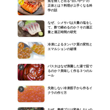
魚を焼くと出る“白いやつ”の
正体とは？料理が上手くなる科
学の話
なぜ、シメサバは大量の塩をし
て、酢で締めるのか？その適正
量と適正時間の研究
冷凍によるタンパク質の変性と
エマルションの破壊
パスタはなぜ沸騰した湯で茹で
るのか？美味しく作る３つのル
ール
失敗しない冷凍筋子から作るイ
クラの作り方
なぜ、養殖ブリは変色しないの