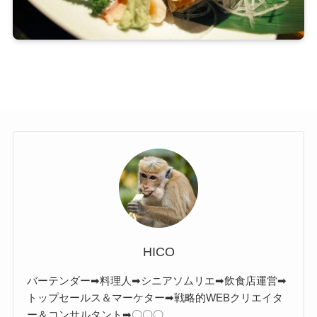
HICO
バーテンダー➡料理人➡シニアソムリエ➡飲食店運営➡
トップセールス＆マーケター➡戦略的WEBクリエイタ
ー＆コンサルタント➡〇〇〇。