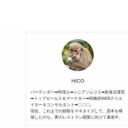
HICO
バーテンダー➡料理人➡シニアソムリエ➡飲食店運営
➡トップセールス＆マーケター➡戦略的WEBクリエ
イター＆コンサルタント➡〇〇〇。
現在、これまでの経験をマネタイズして、資本を構
築したのち、夢のレストラン開業に向けて邁進中。