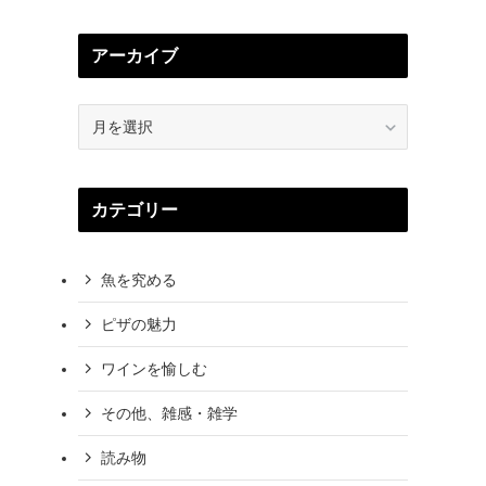
アーカイブ
ア
ー
カ
イ
カテゴリー
ブ
魚を究める
ピザの魅力
ワインを愉しむ
その他、雑感・雑学
読み物