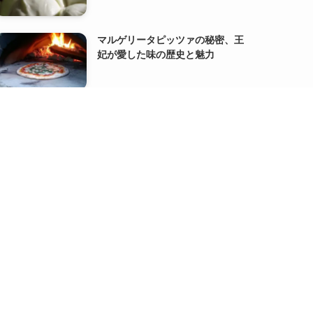
マルゲリータピッツァの秘密、王
妃が愛した味の歴史と魅力
代表の【書籍出版】と【サイト分
割】のお知らせ
『FACT FULNESS』オーラ・ロス
リング、アンナ・ロスリング・ロ
ンランド著