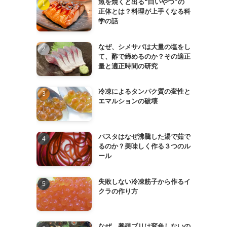
魚を焼くと出る“白いやつ”の
正体とは？料理が上手くなる科
学の話
なぜ、シメサバは大量の塩をし
て、酢で締めるのか？その適正
量と適正時間の研究
冷凍によるタンパク質の変性と
エマルションの破壊
パスタはなぜ沸騰した湯で茹で
るのか？美味しく作る３つのル
ール
失敗しない冷凍筋子から作るイ
クラの作り方
なぜ、養殖ブリは変色しないの