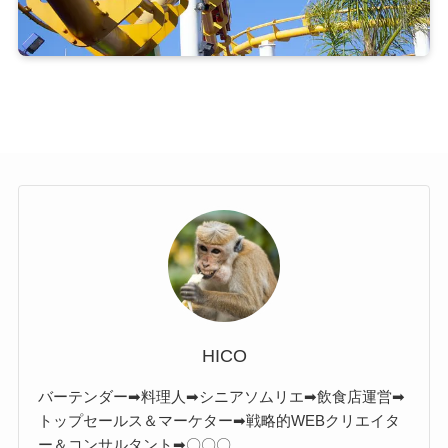
HICO
バーテンダー➡料理人➡シニアソムリエ➡飲食店運営➡
トップセールス＆マーケター➡戦略的WEBクリエイタ
ー＆コンサルタント➡〇〇〇。