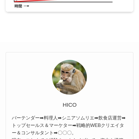
HICO
バーテンダー➡料理人➡シニアソムリエ➡飲食店運営➡
トップセールス＆マーケター➡戦略的WEBクリエイタ
ー＆コンサルタント➡〇〇〇。