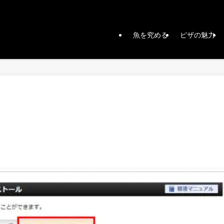
魚を究める
ピザの魅力