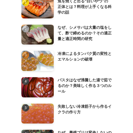
魚を焼くと出る“白いやつ”の
正体とは？料理が上手くなる科
学の話
なぜ、シメサバは大量の塩をし
て、酢で締めるのか？その適正
量と適正時間の研究
冷凍によるタンパク質の変性と
エマルションの破壊
パスタはなぜ沸騰した湯で茹で
るのか？美味しく作る３つのル
ール
失敗しない冷凍筋子から作るイ
クラの作り方
なぜ、養殖ブリは変色しないの