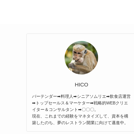
HICO
バーテンダー➡料理人➡シニアソムリエ➡飲食店運営
➡トップセールス＆マーケター➡戦略的WEBクリエ
イター＆コンサルタント➡〇〇〇。
現在、これまでの経験をマネタイズして、資本を構
築したのち、夢のレストラン開業に向けて邁進中。