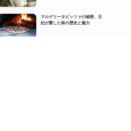
マルゲリータピッツァの秘密、王
妃が愛した味の歴史と魅力
代表の【書籍出版】と【サイト分
割】のお知らせ
『FACT FULNESS』オーラ・ロス
リング、アンナ・ロスリング・ロ
ンランド著