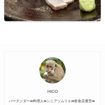
HICO
バーテンダー➡料理人➡シニアソムリエ➡飲食店運営➡