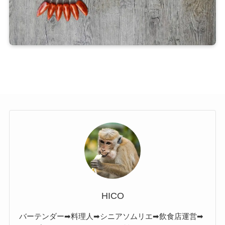
HICO
バーテンダー➡料理人➡シニアソムリエ➡飲食店運営➡