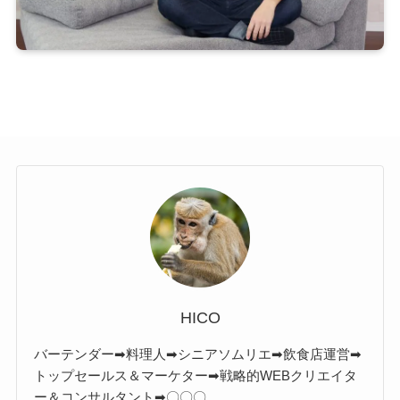
HICO
バーテンダー➡料理人➡シニアソムリエ➡飲食店運営➡
トップセールス＆マーケター➡戦略的WEBクリエイタ
ー＆コンサルタント➡〇〇〇。